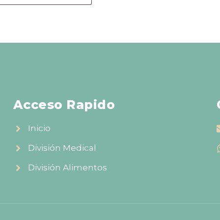
Acceso Rapido
Inicio
División Medical
División Alimentos
tion Life,Todos los derechos reservados l Desarroll