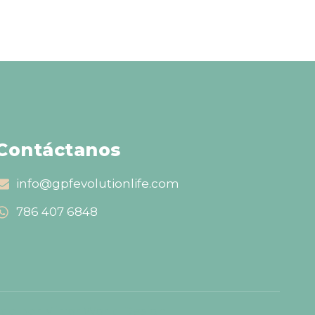
Contáctanos
info@gpfevolutionlife.com
786 407 6848
ado por Mirror World Design