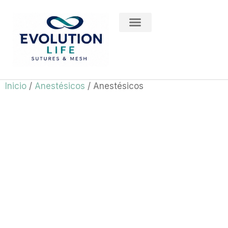
División Medical
Inicio
/
Anestésicos
/ Anestésicos